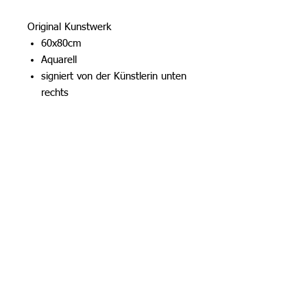
Original Kunstwerk
60x80cm
Aquarell
signiert von der Künstlerin unten
rechts
Entstehungsjahr 2026
mit Echtheitszertifikat
ohne Rahmen
Kontakt
Email:
art.studioheil@web.de
mobil: 0176/31635738