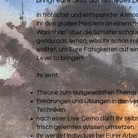
bringt eure Skills auf ein neues L
In fröhlicher und entspannter Atmo
Ihr den großen Meistern an einem 
Workshop" über die Schulter schau
genau das lernen, was Ihr schon i
wolltet, um Eure Fähigkeiten auf ei
Level zu bringen!
Ihr lernt:
Theorie zum ausgewählten Thema
Erklärungen und Übungen in den v
Techniken
nach einer Live-Demo dürft Ihr selb
frisch gelerntes Wissen umsetzen.
Ihr werdet individuell bei Eurer Arbei