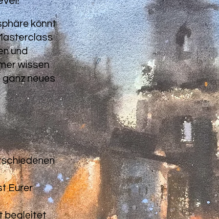
evel!
sphäre könnt
"Masterclass
en und
mmer wissen
n ganz neues
erschiedenen
st Eurer
t begleitet