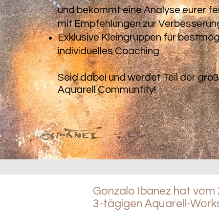
und bekommt eine Analyse eurer fer
mit Empfehlungen zur Verbesserun
Exklusive Kleingruppen für bestmög
individuelles Coaching
Seid dabei und werdet Teil der gro
Aquarell Communtity!
Gonzalo Ibanez hat vom 2. 
3-tägigen Aquarell-Work