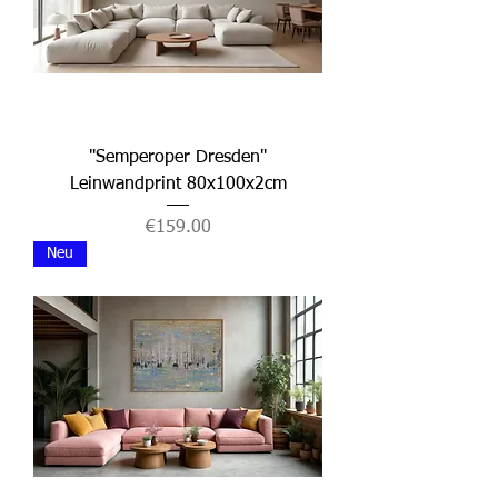
"Semperoper Dresden"
Leinwandprint 80x100x2cm
Price
€159.00
Neu