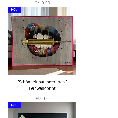
Price
€750.00
Neu
"Schönheit hat ihren Preis"
Leinwandprint
Price
€99.00
Neu