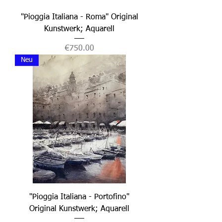
"Pioggia Italiana - Roma" Original
Kunstwerk; Aquarell
Price
€750.00
Neu
"Pioggia Italiana - Portofino"
Original Kunstwerk; Aquarell