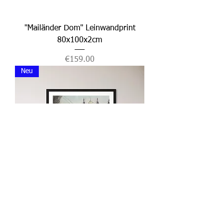
"Mailänder Dom" Leinwandprint
80x100x2cm
Price
€159.00
Neu
"Dresden Leipziger Straße"
Hahnemühle Fine Art Print William