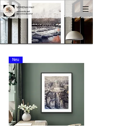
VERENA
Heil
watercolor and
mixed media artist
Neu