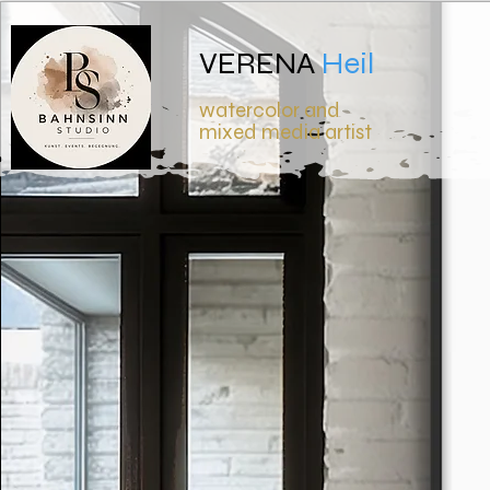
VERENA
Heil
watercolor and
mixed media artist