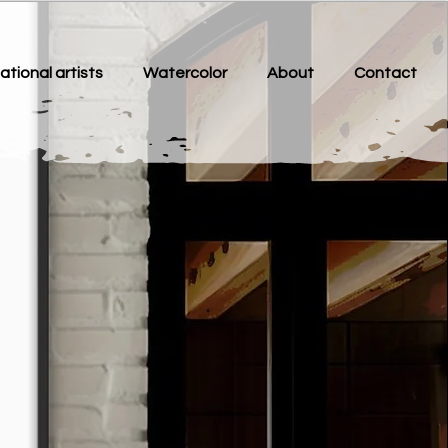
ational artists
Watercolor
About
Contact