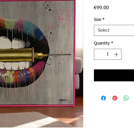
Price
€99.00
Size
*
Select
Quantity
*